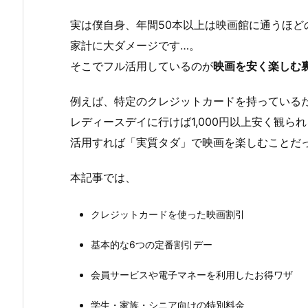
H
O
実は僕自身、年間50本以上は映画館に通うほ
シ
家計に大ダメージです…。
ネ
そこでフル活用しているのが
映画を安く楽しむ
マ
ズ
例えば、特定のクレジットカードを持っているだけ
×
レディースデイに行けば1,000円以上安く観
セ
活用すれば「実質タダ」で映画を楽しむことだ
ゾ
ン
本記事では、
カ
ー
クレジットカードを使った映画割引
ド
／
基本的な6つの定番割引デー
U
C
会員サービスや電子マネーを利用したお得ワザ
カ
学生・家族・シニア向けの特別料金
ー