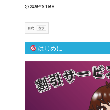

2025年9月16日
目次
1.
はじめに
は
じ
め
に
2.
🎟
ク
レ
ジ
ッ