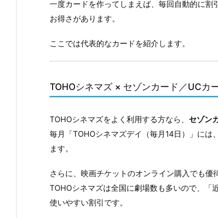
一度カードを作ってしまえば、毎回自動的に割
ス
お得さがあります。
×
エ
ここでは代表的なカードを紹介します。
ポ
ス
カ
TOHOシネマズ × セゾンカード／UCカ
ー
ド
2.
TOHOシネマズをよく利用する方なら、
セゾン
4.
毎月「TOHOシネマズデイ（毎月14日）」に
そ
ます。
の
他
さらに、映画チケットのオンライン購入でも優
の
TOHOシネマズは全国に劇場数も多いので、「
カ
使いやすい割引です。
ー
ド