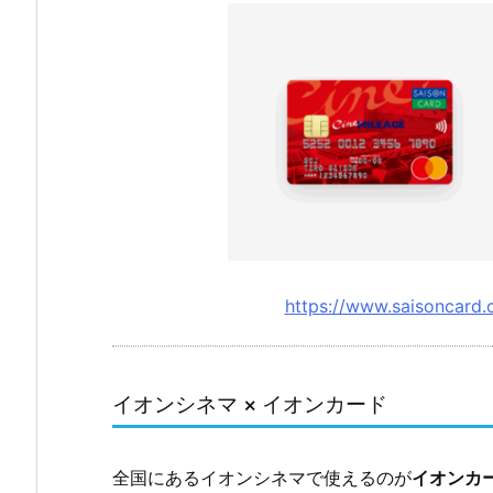
優
待
3.
実
は
6
回
見
る
https://www.saisoncard.c
と
1
回
無
イオンシネマ × イオンカード
料
で
全国にあるイオンシネマで使えるのが
イオンカ
見