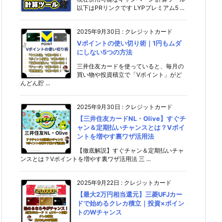
以下はPRリンクです LYPプレミアム5 ...
2025年9月30日
:
クレジットカード
Vポイントの使い切り術｜1円もムダ
にしない5つの方法
三井住友カードを使っていると、毎月の
買い物や投資積立で「Vポイント」がど
んどん貯 ...
2025年9月30日
:
クレジットカード
【三井住友カードNL・Olive】すぐチ
ャン＆定期払いチャンスとは？Vポイ
ントを増やす裏ワザ活用法
【徹底解説】すぐチャン＆定期払いチャ
ンスとは？Vポイントを増やす裏ワザ活用法 三 ...
2025年9月22日
:
クレジットカード
【最大2万円相当還元】三菱UFJカー
ドで始めるクレカ積立｜投資×ポイン
トのWチャンス