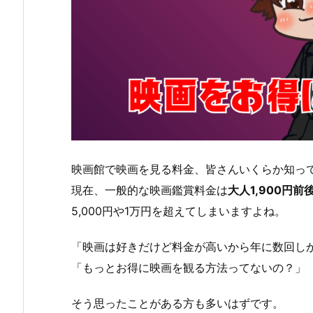
ト
カ
ー
ド
で
映
画
料
金
映画館で映画を見る料金、皆さんいくらか知っ
を
お
現在、一般的な映画鑑賞料金は
大人1,900円前
得
5,000円や1万円を超えてしまいますよね。
に
2.
「映画は好きだけど料金が高いから年に数回し
1.
「もっとお得に映画を観る方法ってないの？」
T
O
そう思ったことがある方も多いはずです。