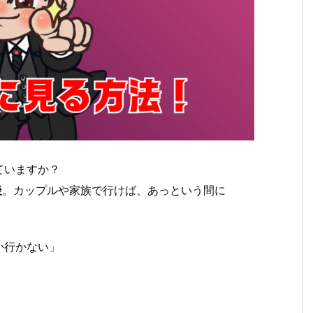
ていますか？
後
。カップルや家族で行けば、あっという間に
か行かない」