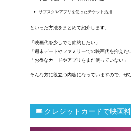
ド
サブスクやアプリを使ったチケット活用
2.
2.
といった方法をまとめて紹介します。
イ
オ
「映画代を少しでも節約したい」
ン
「週末デートやファミリーでの映画代を抑えた
シ
「お得なカードやアプリをまだ使っていない」
ネ
マ
そんな方に役立つ内容になっていますので、ぜ
×
イ
オ
ン
カ
🎟 クレジットカードで映画
ー
ド