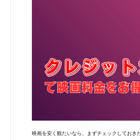
2.
3.
ユ
ナ
イ
テ
ッ
ド・
シ
ネ
マ
／
シ
ネ
プ
レ
ッ
映画を安く観たいなら、まずチェックしておき
ク