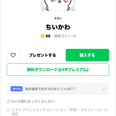
還
元！
L
Y
P
プ
レ
ミ
ア
ム
限
定
P
a
y
P
a