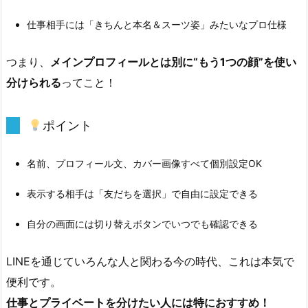
フ
仕事相手には「きちんと本名＆スーツ姿」みたいなプロ仕様
ィ
ー
つまり、
メインプロフィールとは別に“もう1つの顔”を使い
ル
分けられる
ってこと！
が
超
ポイント
便
利
1.
名前、プロフィール文、カバー画像すべて個別設定OK
2.
表示する相手は「友だちを選択」で自由に設定できる
1.
自分の画面には切り替えボタンでいつでも確認できる
ポ
イ
LINEを通じていろんな人と関わる今の時代、これは本気で
ン
便利です。
ト
仕事とプライベートを分けたい人には特におすすめ！