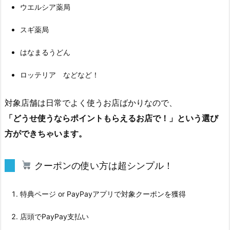
予
ウエルシア薬局
約
で
スギ薬局
5%
はなまるうどん
還
元⁉
ロッテリア などなど！
旅
好
対象店舗は日常でよく使うお店ばかりなので、
き
「どうせ使うならポイントもらえるお店で！」という選び
必
方ができちゃいます。
見
の
L
クーポンの使い方は超シンプル！
Y
P
特典ページ or PayPayアプリで対象クーポンを獲得
特
典
店頭でPayPay支払い