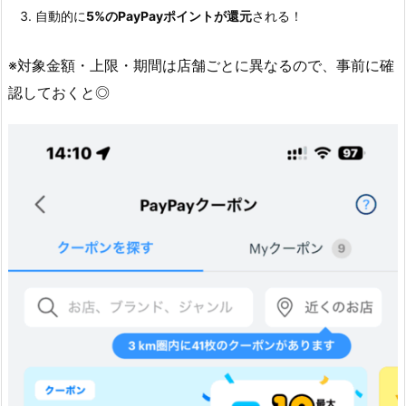
1.
自動的に
5%のPayPayポイントが還元
される！
5.
1.
※対象金額・上限・期間は店舗ごとに異なるので、事前に確
認しておくと◎
ポ
イ
ン
ト
は“Y
a
h
o
o!
ト
ラ
ベ
ル
経