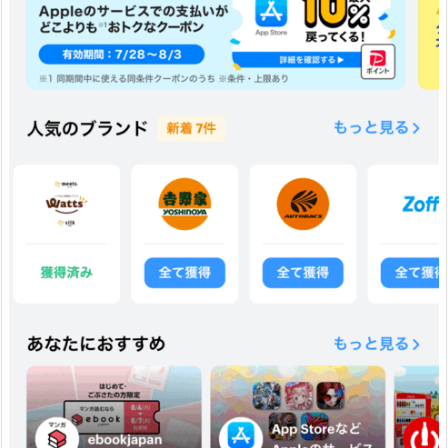
由”と
い
う
こ
と。
1.
6.
🛡
6
「あ
ん
し
ん
補
償」
で、
ネ