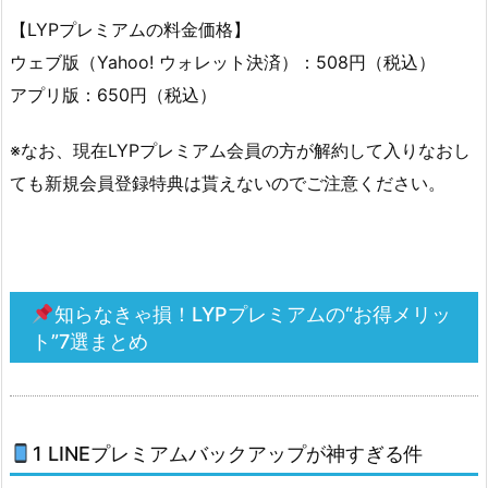
損！
【LYPプレミアムの料金価格】
L
ウェブ版（Yahoo! ウォレット決済）：508円（税込）
Y
アプリ版：650円（税込）
P
プ
※なお、現在LYPプレミアム会員の方が解約して入りなおし
レ
ても新規会員登録特典は貰えないのでご注意ください。
ミ
ア
ム
の“お
得
知らなきゃ損！LYPプレミアムの“お得メリッ
メ
ト”7選まとめ
リ
ッ
ト”7
選
1 LINEプレミアムバックアップが神すぎる件
ま