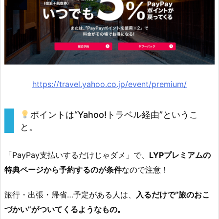
注
意
点
ま
と
め：
https://travel.yahoo.co.jp/event/premium/
1.
7.
ポイントは“Yahoo!トラベル経由”というこ
7
と。
加
入
「PayPay支払いするだけじゃダメ」で、
LYPプレミアムの
す
特典ページから予約するのが条件
なので注意！
る
な
旅行・出張・帰省…予定がある人は、
入るだけで“旅のおこ
ら
づかい”がついてくるようなもの。
絶