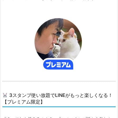
1.
3.
3
ス
タ
ン
プ
使
い
放
題
で
L
3スタンプ使い放題でLINEがもっと楽しくなる！
I
【プレミアム限定】
N
E
が