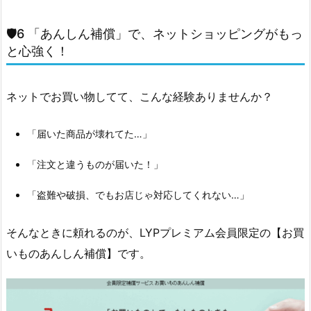
入
り
🛡6 「あんしん補償」で、ネットショッピングがもっ
方
と心強く！
1.
7.
ネットでお買い物してて、こんな経験ありませんか？
1.
【S
「届いた商品が壊れてた…」
o
「注文と違うものが届いた！」
f
t
「盗難や破損、でもお店じゃ対応してくれない…」
B
a
そんなときに頼れるのが、LYPプレミアム会員限定の【お買
n
いものあんしん補償】です。
k・
Y!
m