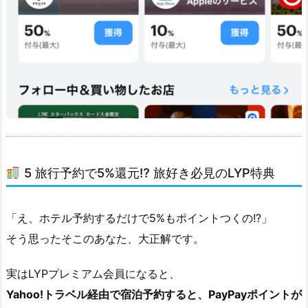
ッ
ト
シ
ョ
ッ
ピ
ン
グ
が
5 旅行予約で5%還元⁉ 旅好き必見のLYP特典
も
っ
と
「え、ホテル予約するだけで5%もポイントつくの!?」
心
そう思ったそこのあなた、大正解です。
強
く！
実はLYPプレミアム会員になると、
1.
Yahoo!トラベル経由で宿泊予約すると、PayPayポイントが
6.