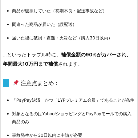
y
P
商品が破損していた（初期不良・配送事故など）
a
間違った商品が届いた（誤配送）
y
ゴ
届いた後に破損・盗難・火災など（購入30日以内）
ー
ル
…といったトラブル時に、
補償金額の90%がカバーされ、
ド
年間最大10万円まで補償
されます。
カ
ー
ド
注意点まとめ：
ユ
ー
「PayPay決済」かつ「LYPプレミアム会員」であることが条件
ザ
ー
対象となるのはYahoo!ショッピングとPayPayモールでの購入
な
商品のみ
ら…】
事故発生から30日以内に申請が必要