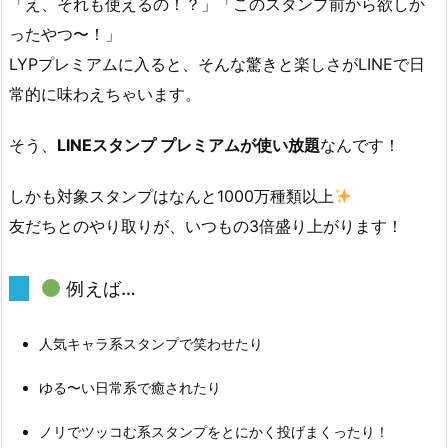
「え、それも使えるの！？」「このスタンプ前から欲しか
も
ったやつ〜！」
っ
LYPプレミアムに入ると、そんな驚きと楽しさがLINEで日
と
常的に味わえちゃいます。
楽
し
そう、
LINEスタンプ プレミアムが使い放題
なんです！
く
な
しかも対象スタンプはなんと1000万種類以上
る！
友だちとのやり取りが、いつもの3倍盛り上がります！
【プ
レ
ミ
例えば…
ア
ム
人気キャラ系スタンプで笑わせたり
限
定】
ゆる〜い日常系で癒されたり
1.
ノリでツッコむ系スタンプをとにかく投げまくったり！
3.