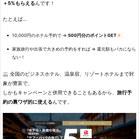
＋5%もらえる
んです！
1.
たとえば…
ど
ん
10,000円のホテル予約で ⇒
500円分のポイントGET
な
と
家族旅行や出張で大きめの予約をすれば ⇒ 還元額もバカになら
き
ない！
補
償
全国のビジネスホテル、温泉宿、リゾートホテルまで対
さ
象が豊富で、
れ
しかもキャンペーンと併用できることもあるから、
旅行予
る
約の裏ワザ的に使える
んです。
の？
1.
6.
2.