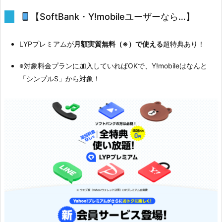
【SoftBank・Y!mobileユーザーなら…】
LYPプレミアムが
月額実質無料（※）で使える
超特典あり！
※対象料金プランに加入していればOKで、Y!mobileはなんと
「シンプルS」から対象！