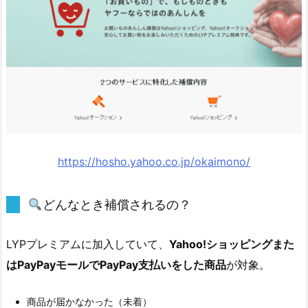
o
b
i
l
e
ユ
ー
ザ
ー
https://hosho.yahoo.co.jp/okaimono/
な
ら…】
1.
どんなとき補償されるの？
7.
2.
LYPプレミアムに加入していて、
Yahoo!ショッピングまた
はPayPayモールでPayPay支払いをした商品
が対象。
【P
a
商品が届かなかった（未着）