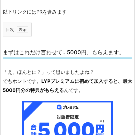
以下リンクにはPRを含みます
目次
0.
1.
まずはこれだけ言わせて…5000円、もらえます。
ま
ず
は
「え、ほんとに？」って思いましたよね？
こ
でもホントです。
LYPプレミアムに初めて加入すると、最大
れ
5000円分の特典がもらえる
んです。
だ
け
言
わ
せ
て…