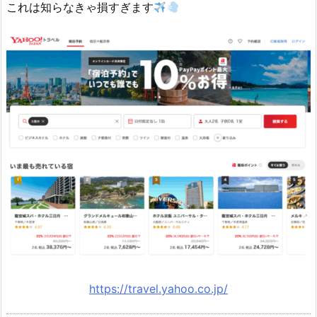
これは知らなきゃ損すぎます
対
こ
こ
か
ら！
お
得
な
L
Y
P
プ
レ
ミ
ア
ム
https://travel.yahoo.co.jp/
の