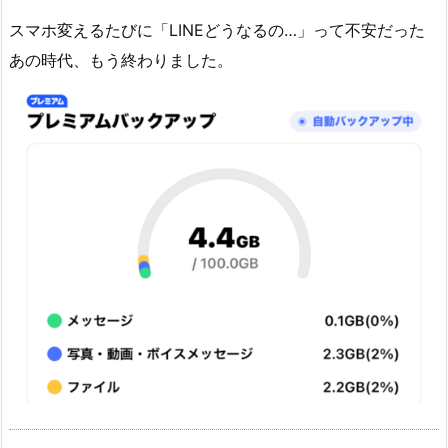
ク
スマホ変えるたびに「LINEどうなるの…」って不安だった
ア
あの時代、もう終わりました。
ッ
プ
が
神
す
ぎ
る
件
1.
2.
2
相
手
に