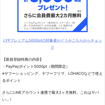
5
0
0
0
円、
も
LYPプレミアム5000ptの対象者かどうかこちらからチェッ
ら
え
ク
ま
す。
【新規登録特典の内容】
・PayPayポイント5000pt（期間限定）
1.
※ヤフーショッピング、ヤフーフリマ、LOHACOなどで使え
知
るポイント
ら
な
さらにLINEアカウント連携で最大2ヶ月無料。これはヤバ
き
い…！
ゃ