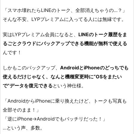
と
「スマホ壊れたらLINEのトーク、全部消えちゃうの…？」
め
そんな不安、LYPプレミアムに入ってる人には無縁です。
1.
1.
実はLYPプレミアム会員になると、
LINEのトーク履歴をま
1
るごとクラウドにバックアップできる機能が無料で使える
L
んです！
I
N
しかもこのバックアップ、
AndroidとiPhoneのどっちでも
E
使えるだけじゃなく、なんと機種変更時に“OSをまたい
プ
で”データを復元できる
という神仕様。
レ
ミ
「AndroidからiPhoneに乗り換えたけど、トークも写真も
ア
全部そのまま！」
ム
「逆にiPhone→Androidでもバッチリだった！」
バ
…という声、多数。
ッ