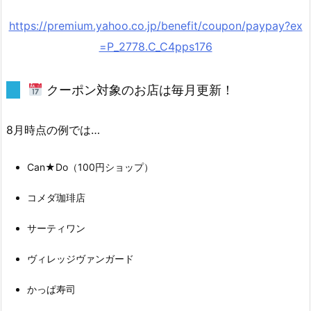
ン
の
https://premium.yahoo.co.jp/benefit/coupon/paypay?ex
使
=P_2778.C_C4pps176
い
方
クーポン対象のお店は毎月更新！
は
超
8月時点の例では…
シ
ン
プ
Can★Do（100円ショップ）
ル！
コメダ珈琲店
1.
5.
サーティワン
ヴィレッジヴァンガード
5
旅
かっぱ寿司
行