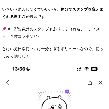
1.
いちいち購入しなくていいから、
気分でスタンプを変えま
くれる自由さ
が最高です。
例
え
※一部対象外のスタンプもあります（有名アーティス
ば…
ト・企業コラボなど）
1.
4.
とはいえ日常使いには十分すぎるボリュームなので、使っ
てみて損なし！
4
毎
月
の
お
店
で“確
実
に”5%