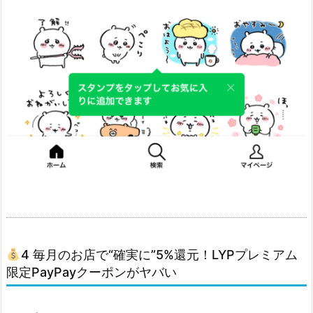
y
ク
ー
ポ
ン
が
ヤ
バ
い
1.
4.
1.
ク
4 毎月のお店で“確実に”5%還元！LYPプレミアム
ー
限定PayPayクーポンがヤバい
ポ
ン