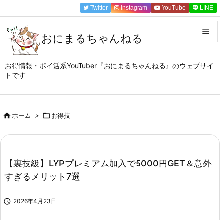
Twitter
Instagram
YouTube
LINE

おにまるちゃんねる

メニュ
お得情報・ポイ活系YouTuber『おにまるちゃんねる』のウェブサイ
トです

サイド

前へ

ホーム
>

お得技

次へ

【裏技級】LYPプレミアム加入で5000円GET＆意外
検索
すぎるメリット7選

2026年4月23日