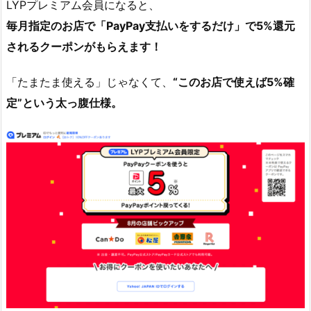
LYPプレミアム会員になると、
対
象
毎月指定のお店で「PayPay支払いをするだけ」で5%還元
の
されるクーポンがもらえます！
お
店
「たまたま使える」じゃなくて、
“このお店で使えば5%確
は
定”という太っ腹仕様。
毎
月
更
新！
1.
4.
2.
ク
ー
ポ