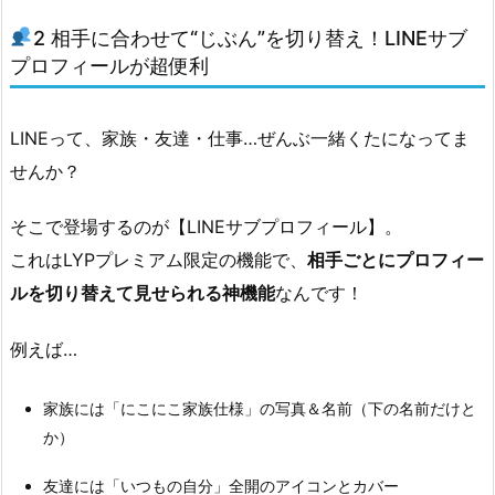
合
わ
2 相手に合わせて“じぶん”を切り替え！LINEサブ
せ
プロフィールが超便利
て“じ
ぶ
LINEって、家族・友達・仕事…ぜんぶ一緒くたになってま
ん”を
せんか？
切
り
そこで登場するのが【LINEサブプロフィール】。
替
これはLYPプレミアム限定の機能で、
相手ごとにプロフィー
え！
ルを切り替えて見せられる神機能
なんです！
L
I
例えば…
N
E
サ
家族には「にこにこ家族仕様」の写真＆名前（下の名前だけと
ブ
か）
プ
友達には「いつもの自分」全開のアイコンとカバー
ロ