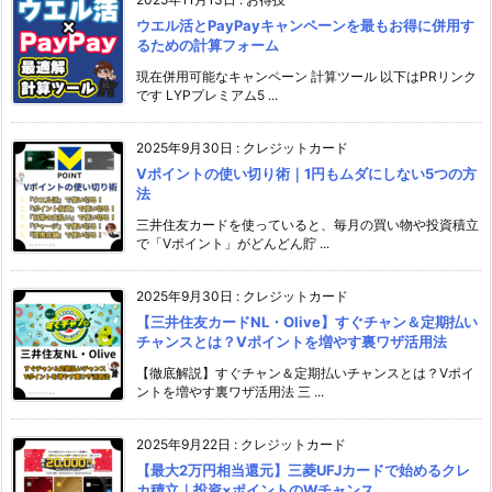
ウエル活とPayPayキャンペーンを最もお得に併用す
るための計算フォーム
現在併用可能なキャンペーン 計算ツール 以下はPRリンク
です LYPプレミアム5 ...
2025年9月30日
:
クレジットカード
Vポイントの使い切り術｜1円もムダにしない5つの方
法
三井住友カードを使っていると、毎月の買い物や投資積立
で「Vポイント」がどんどん貯 ...
2025年9月30日
:
クレジットカード
【三井住友カードNL・Olive】すぐチャン＆定期払い
チャンスとは？Vポイントを増やす裏ワザ活用法
【徹底解説】すぐチャン＆定期払いチャンスとは？Vポイ
ントを増やす裏ワザ活用法 三 ...
2025年9月22日
:
クレジットカード
【最大2万円相当還元】三菱UFJカードで始めるクレ
カ積立｜投資×ポイントのWチャンス