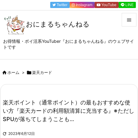
Twitter
Instagram
YouTube
LINE

おにまるちゃんねる

メニュ
お得情報・ポイ活系YouTuber『おにまるちゃんねる』のウェブサイ
トです

サイド

前へ

ホーム
>

楽天カード

次へ

楽天ポイント（通常ポイント）の最もおすすめな使
検索
い方『楽天カードの利用額清算に充当する』※ただし
SPUが落ちてしまうことも…

2023年6月12日