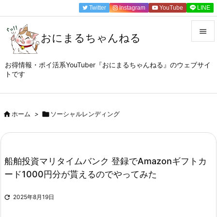
Twitter
Instagram
YouTube
LINE

おにまるちゃんねる

メニュ
お得情報・ポイ活系YouTuber『おにまるちゃんねる』のウェブサイ
トです

サイド

前へ

ホーム
>

ソーシャルレンディング

次へ

船舶投資マリタイムバンク 登録でAmazonギフトカ
検索
ード1000円分が貰えるのでやってみた

2025年8月19日