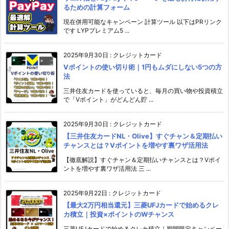
るための計算フォーム
現在併用可能なキャンペーン 計算ツール 以下はPRリンク
です LYPプレミアム5 ...
2025年9月30日
:
クレジットカード
Vポイントの使い切り術｜1円もムダにしない5つの方
法
三井住友カードを使っていると、毎月の買い物や投資積立
で「Vポイント」がどんどん貯 ...
2025年9月30日
:
クレジットカード
【三井住友カードNL・Olive】すぐチャン＆定期払い
チャンスとは？Vポイントを増やす裏ワザ活用法
【徹底解説】すぐチャン＆定期払いチャンスとは？Vポイ
ントを増やす裏ワザ活用法 三 ...
2025年9月22日
:
クレジットカード
【最大2万円相当還元】三菱UFJカードで始めるクレ
カ積立｜投資×ポイントのWチャンス
三菱UFJカードで始めるクレカ積立｜期間限定キャンペー