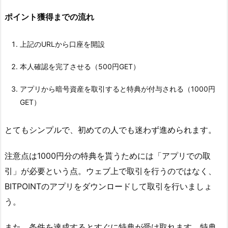
ッ
ポイント獲得までの流れ
プ
5.
上記のURLから口座を開設
4.
本人確認を完了させる（500円GET）
④
メ
アプリから暗号資産を取引すると特典が付与される（1000円
ー
GET）
ル
と
とてもシンプルで、初めての人でも迷わず進められます。
S
M
注意点は1000円分の特典を貰うためには「アプリでの取
S
引」が必要という点。ウェブ上で取引を行うのではなく、
の
BITPOINTのアプリをダウンロードして取引を行いましょ
認
証
う。
コ
ー
また、条件を達成するとすぐに特典が受け取れます。特典