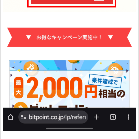
0.
⑩
内
容
を
確
認
し
「本
人
確
認
書
類
の
提
出