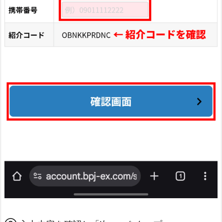
本
人
確
認
書
類
の
選
択
5.
1
4.
⑭
カ
メ
ラ
の