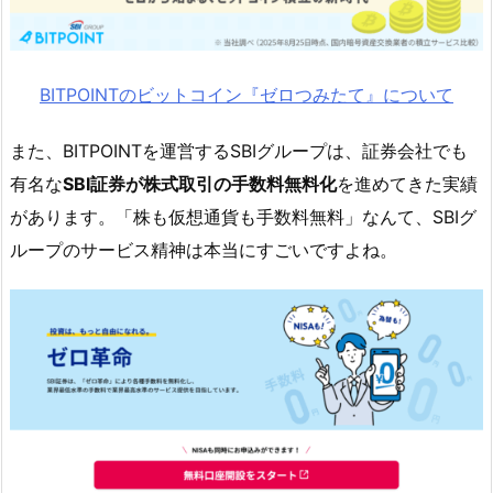
ん
た
ん
BITPOINTのビットコイン『ゼロつみたて』について
口
座
また、BITPOINTを運営するSBIグループは、証券会社でも
登
録」
有名な
SBI証券が株式取引の手数料無料化
を進めてきた実績
を
があります。「株も仮想通貨も手数料無料」なんて、SBIグ
タ
ループのサービス精神は本当にすごいですよね。
ッ
プ
5.
2.
②
口
座
の