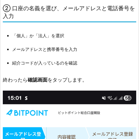
へ」
② 口座の名義を選び、メールアドレスと電話番号を
5.
入力
1
1.
⑪
「個人」か「法人」を選択
本
メールアドレスと携帯番号を入力
人
確
紹介コードが入っているのを確認
認
書
終わったら
確認画面
をタップします。
類
を
ア
ッ
プ
ロ
ー