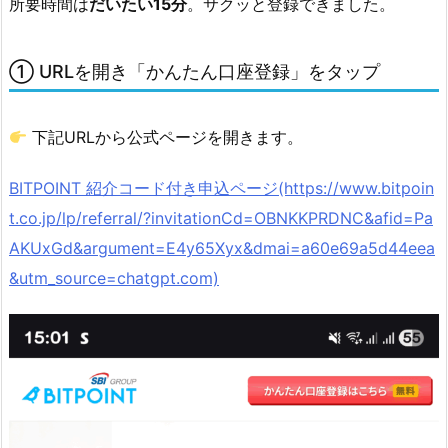
所要時間は
だいたい15分
。サクッと登録できました。
⑧
約
款
① URLを開き「かんたん口座登録」をタップ
を
確
下記URLから公式ページを開きます。
認
し
BITPOINT 紹介コード付き申込ページ(https://www.bitpoin
て
t.co.jp/lp/referral/?invitationCd=OBNKKPRDNC&afid=Pa
「全
AKUxGd&argument=E4y65Xyx&dmai=a60e69a5d44eea
て
同
&utm_source=chatgpt.com)
意」
→
「情
報
入
力