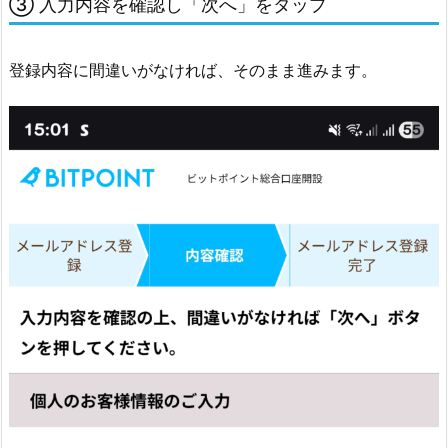
ア
③ 入力内容を確認し「次へ」をタップ
ク
セ
登録内容に間違いがなければ、そのまま進みます。
ス
を
許
可
5.
1
5.
⑮
身
分
証
明
書
を