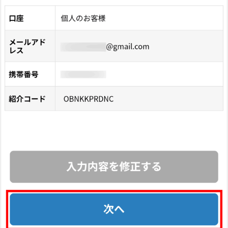
ス
キ
ャ
ン
5.
1
6.
⑯
「お
申
し
込
み
が
完
了
し
ま