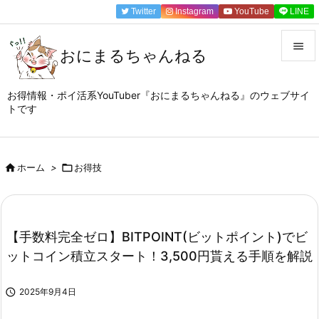
Twitter
Instagram
YouTube
LINE

おにまるちゃんねる

メニュ
お得情報・ポイ活系YouTuber『おにまるちゃんねる』のウェブサイ
トです

サイド

前へ

ホーム
>

お得技

次へ

【手数料完全ゼロ】BITPOINT(ビットポイント)でビ
検索
ットコイン積立スタート！3,500円貰える手順を解説

2025年9月4日