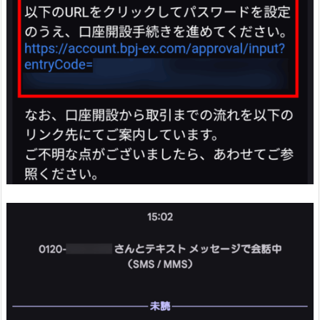
1.
1.
①
口
座
開
設
完
了
メ
ー
ル
が
届
く
6.
1.