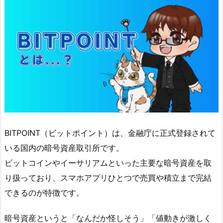
ン
積
立
が
1
0/
1
0
か
ら
BITPOINT（ビットポイント）は、金融庁に正式登録されて
手
いる国内の暗号資産取引所です。
数
ビットコインやイーサリアムといった主要な暗号資産を取
料
り扱っており、スマホアプリひとつで売買や積立まで完結
無
できるのが特徴です。
料
に！
暗号資産というと「なんだか怪しそう」「値動きが激しく
3.