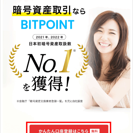
へ」
5.
9.
⑨
個
人
情
報
を
入
力
し
「確
認
へ」
5.
1