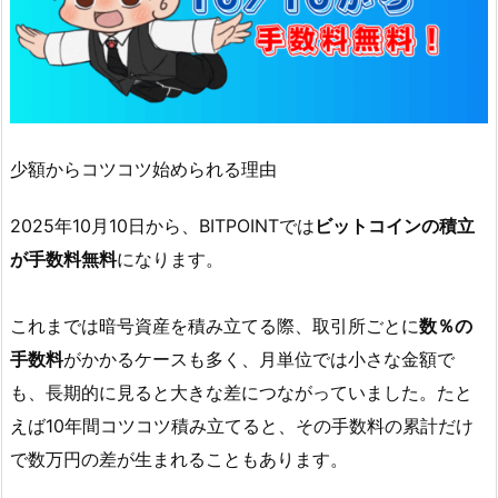
イ
ン
が
も
ら
え
少額からコツコツ始められる理由
る！
5.
2025年10月10日から、BITPOINTでは
ビットコインの積立
✍
が手数料無料
になります。
実
際
これまでは暗号資産を積み立てる際、取引所ごとに
数％の
に
手数料
がかかるケースも多く、月単位では小さな金額で
登
も、長期的に見ると大きな差につながっていました。たと
録
えば10年間コツコツ積み立てると、その手数料の累計だけ
し
て
で数万円の差が生まれることもあります。
み