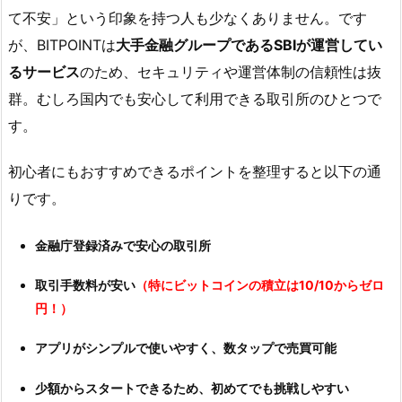
て不安」という印象を持つ人も少なくありません。です
が、BITPOINTは
大手金融グループであるSBIが運営してい
紹
介
るサービス
のため、セキュリティや運営体制の信頼性は抜
コ
群。むしろ国内でも安心して利用できる取引所のひとつで
ー
す。
ド
で
初心者にもおすすめできるポイントを整理すると以下の通
最
りです。
大
1,
金融庁登録済みで安心の取引所
5
0
取引手数料が安い
（特にビットコインの積立は10/10からゼロ
0
円！）
円
分
アプリがシンプルで使いやすく、数タップで売買可能
の
少額からスタートできるため、初めてでも挑戦しやすい
特