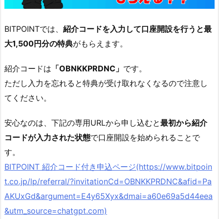
を
入
力
BITPOINTでは、
紹介コードを入力して口座開設を行うと最
5.
大1,500円分の特典
がもらえます。
3.
③
紹介コードは
「
OBNKKPRDNC」
です。
入
ただし入力を忘れると特典が受け取れなくなるので注意し
力
てください。
内
容
安心なのは、下記の専用URLから申し込むと
最初から紹介
を
コードが入力された状態
で口座開設を始められることで
確
す。
認
BITPOINT 紹介コード付き申込ページ(https://www.bitpoin
し
「次
t.co.jp/lp/referral/?invitationCd=OBNKKPRDNC&afid=Pa
へ」
AKUxGd&argument=E4y65Xyx&dmai=a60e69a5d44eea
を
&utm_source=chatgpt.com)
タ