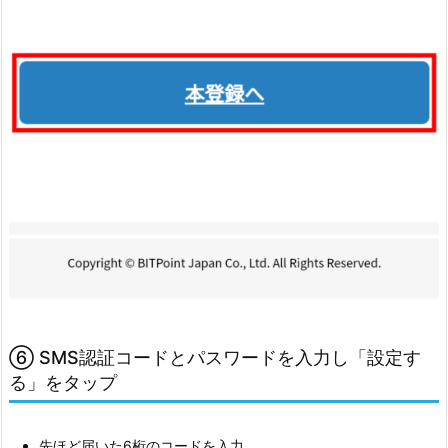
入
力
6.
1.
4.
⑤
完
了
7.
ま
と
め
⑥ SMS認証コードとパスワードを入力し「設定す
る」をタップ
先ほど届いた6桁のコードを入力