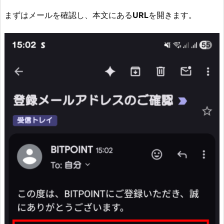
6.
まずはメールを確認し、本文にある
URL
を開きます。
1.
実
際
に
ロ
グ
イ
ン
ま
で
や
っ
て
み
た！
6.