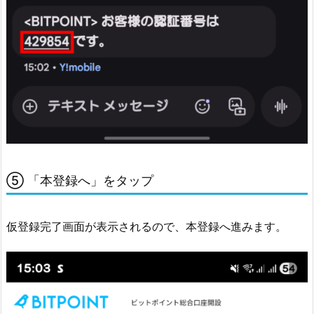
2.
②
ロ
グ
イ
ン
画
面
か
ら
⑤ 「本登録へ」をタップ
I
D
仮登録完了画面が表示されるので、本登録へ進みます。
と
パ
ス
ワ
ー