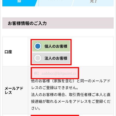
ド
5.
1
2.
⑫
ご
利
用
規
約
に
同
意
5.
1
3.
⑬