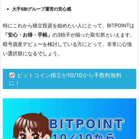
典
大手SBIグループ運営の安心感
4.
特にこれから積立投資を始めたい人にとって、BITPOINTは
さ
「安心・お得・手軽」
の3拍子が揃った取引所といえます。
ら
暗号資産デビューを検討している方にとって、非常に心強
に
い選択肢になるでしょう。
2,
0
0
ビットコイン積立が10/10から手数料無料
0
に！
円
分
の
ビ
ッ
ト
コ