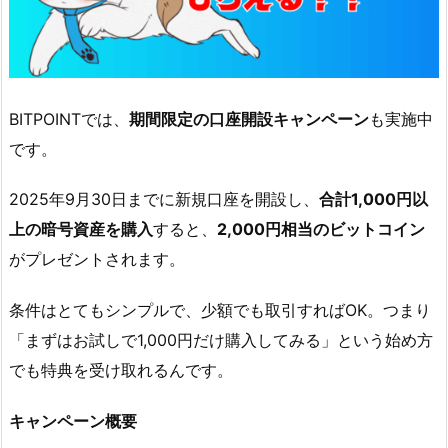
プ
5.
6.
⑥
BITPOINTでは、
期間限定の口座開設キャンペーン
も実施中
S
です。
M
S
2025年9月30日までに新規口座を開設し、
合計1,000円以
認
上の暗号資産を購入
すると、
2,000円相当のビットコイン
証
がプレゼントされます。
コ
ー
条件はとてもシンプルで、少額でも取引すればOK。つまり
ド
と
「まずはお試しで1,000円だけ購入してみる」という始め方
パ
でも特典を受け取れるんです。
ス
ワ
キャンペーン概要
ー