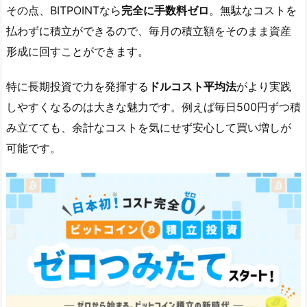
た
その点、BITPOINTなら
完全に手数料ゼロ
。無駄なコストを
（1
払わずに積立ができるので、毎月の積立額をそのまま資産
5
形成に回すことができます。
分
で
特に長期投資で力を発揮する
ドルコスト平均法
がより実践
完
しやすくなるのは大きな魅力です。例えば毎日500円ずつ積
了）
み立てても、余計なコストを気にせず安心して買い増しが
5.
可能です。
1.
①
U
R
L
を
開
き
「か