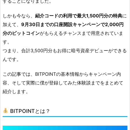
することになりました。
B
I
しかも今なら、
紹介コードの利用で最大1,500円分の特典
に
T
加えて、
9月30日までの口座開設キャンペーンで2,000円
P
分のビットコイン
がもらえるチャンスまで用意されていま
O
す。
I
つまり、合計3,500円分もお得に暗号資産デビューができる
N
んです。
T
と
この記事では、BITPOINTの基本情報からキャンペーン内
は？
容、そして実際に僕が登録してみた体験談までをまとめて
2.
紹介します。
ビ
ッ
BITPOINTとは？
ト
コ
イ