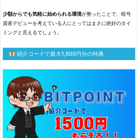
名
義
少額からでも気軽に始められる環境
が整ったことで、暗号
を
資産デビューを考えている人にとってはまさに絶好のタイ
選
ミングと言えるでしょう。
び、
メ
ー
紹介コードで最大1,500円分の特典
ル
ア
ド
レ
ス
と
電
話
番
号