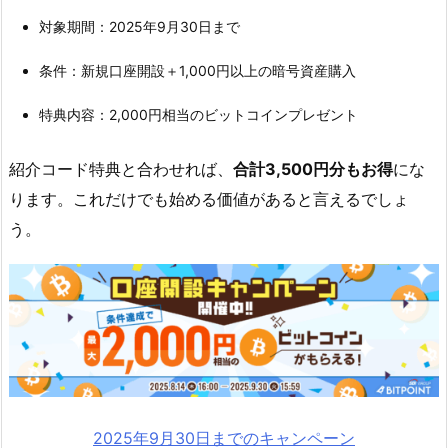
ド
対象期間：2025年9月30日まで
を
条件：新規口座開設＋1,000円以上の暗号資産購入
入
力
特典内容：2,000円相当のビットコインプレゼント
し
「設
紹介コード特典と合わせれば、
合計3,500円分もお得
にな
定
ります。これだけでも始める価値があると言えるでしょ
す
る」
う。
を
タ
ッ
プ
5.
7.
⑦
2025年9月30日までのキャンペーン
「口