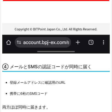
し
た」
と
表
示
6.
審
査
待
④ メールとSMSの認証コードが同時に届く
ち
（メ
ー
登録メールアドレスに確認用のURL
ル
通
携帯に6桁のSMSコード
知
あ
両方ほぼ同時に届きます。
り）