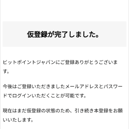
ド
を
入
力
6.
1.
3.
③
S
M
S
認
証
コ
ー
ド
を