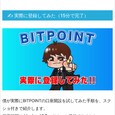
座
開
✍ 実際に登録してみた（15分で完了）
設
の
申
し
込
み
に
進
む」
を
タ
ッ
プ
僕が実際にBITPOINTの口座開設を試してみた手順を、スク
5.
ショ付きで紹介します。
8.