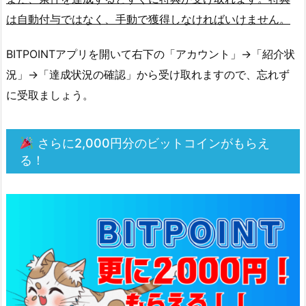
ド
は自動付与ではなく、手動で獲得しなければいけません。
が
同
BITPOINTアプリを開いて右下の「アカウント」→「紹介状
時
況」→「達成状況の確認」から受け取れますので、忘れず
に
に受取ましょう。
届
く
さらに2,000円分のビットコインがもらえ
5.
る！
5.
⑤
「本
登
録
へ」
を
タ
ッ