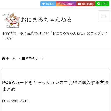
Twitter
Instagram
YouTube
LINE

おにまるちゃんねる

メニュ
お得情報・ポイ活系YouTuber『おにまるちゃんねる』のウェブサイ
トです

サイド

前へ

ホーム
>

POSAカード

次へ

POSAカードをキャッシュレスでお得に購入する方法
検索
まとめ

2022年11月21日