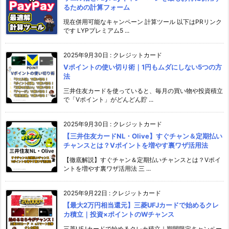
るための計算フォーム
現在併用可能なキャンペーン 計算ツール 以下はPRリンク
です LYPプレミアム5 ...
2025年9月30日
:
クレジットカード
Vポイントの使い切り術｜1円もムダにしない5つの方
法
三井住友カードを使っていると、毎月の買い物や投資積立
で「Vポイント」がどんどん貯 ...
2025年9月30日
:
クレジットカード
【三井住友カードNL・Olive】すぐチャン＆定期払い
チャンスとは？Vポイントを増やす裏ワザ活用法
【徹底解説】すぐチャン＆定期払いチャンスとは？Vポイ
ントを増やす裏ワザ活用法 三 ...
2025年9月22日
:
クレジットカード
【最大2万円相当還元】三菱UFJカードで始めるクレ
カ積立｜投資×ポイントのWチャンス
三菱UFJカードで始めるクレカ積立｜期間限定キャンペー