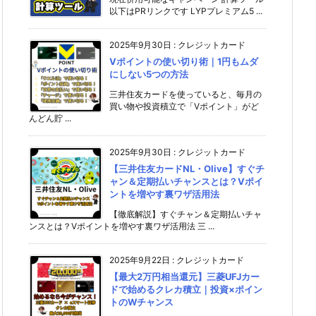
以下はPRリンクです LYPプレミアム5 ...
2025年9月30日
:
クレジットカード
Vポイントの使い切り術｜1円もムダ
にしない5つの方法
三井住友カードを使っていると、毎月の
買い物や投資積立で「Vポイント」がど
んどん貯 ...
2025年9月30日
:
クレジットカード
【三井住友カードNL・Olive】すぐチ
ャン＆定期払いチャンスとは？Vポイ
ントを増やす裏ワザ活用法
【徹底解説】すぐチャン＆定期払いチャ
ンスとは？Vポイントを増やす裏ワザ活用法 三 ...
2025年9月22日
:
クレジットカード
【最大2万円相当還元】三菱UFJカー
ドで始めるクレカ積立｜投資×ポイン
トのWチャンス