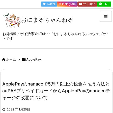
Twitter
Instagram
YouTube
LINE

おにまるちゃんねる

メニュ
お得情報・ポイ活系YouTuber『おにまるちゃんねる』のウェブサイ
トです

サイド

前へ

ホーム
>

ApplePay

次へ

ApplePayのnanacoで5万円以上の税金を払う方法と
検索
auPAYプリペイドカードからApplepPayのnanacoチ
ャージの改悪について

2022年11月20日