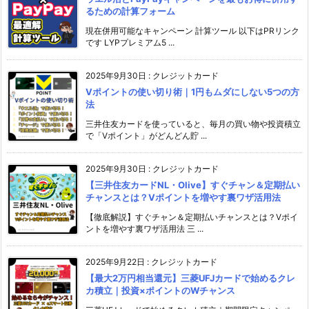
るための計算フォーム
現在併用可能なキャンペーン 計算ツール 以下はPRリンク
です LYPプレミアム5 ...
2025年9月30日
:
クレジットカード
Vポイントの使い切り術｜1円もムダにしない5つの方
法
三井住友カードを使っていると、毎月の買い物や投資積立
で「Vポイント」がどんどん貯 ...
2025年9月30日
:
クレジットカード
【三井住友カードNL・Olive】すぐチャン＆定期払い
チャンスとは？Vポイントを増やす裏ワザ活用法
【徹底解説】すぐチャン＆定期払いチャンスとは？Vポイ
ントを増やす裏ワザ活用法 三 ...
2025年9月22日
:
クレジットカード
【最大2万円相当還元】三菱UFJカードで始めるクレ
カ積立｜投資×ポイントのWチャンス