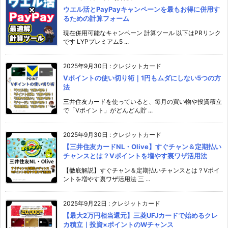
ウエル活とPayPayキャンペーンを最もお得に併用す
るための計算フォーム
現在併用可能なキャンペーン 計算ツール 以下はPRリンク
です LYPプレミアム5 ...
2025年9月30日
:
クレジットカード
Vポイントの使い切り術｜1円もムダにしない5つの方
法
三井住友カードを使っていると、毎月の買い物や投資積立
で「Vポイント」がどんどん貯 ...
2025年9月30日
:
クレジットカード
【三井住友カードNL・Olive】すぐチャン＆定期払い
チャンスとは？Vポイントを増やす裏ワザ活用法
【徹底解説】すぐチャン＆定期払いチャンスとは？Vポイ
ントを増やす裏ワザ活用法 三 ...
2025年9月22日
:
クレジットカード
【最大2万円相当還元】三菱UFJカードで始めるクレ
カ積立｜投資×ポイントのWチャンス