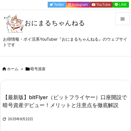
Twitter
Instagram
YouTube
LINE

おにまるちゃんねる

メニュ
お得情報・ポイ活系YouTuber『おにまるちゃんねる』のウェブサイ
トです

サイド

前へ

ホーム
>

暗号資産

次へ

【最新版】bitFlyer（ビットフライヤー）口座開設で
検索
暗号資産デビュー！メリットと注意点を徹底解説

2025年9月22日