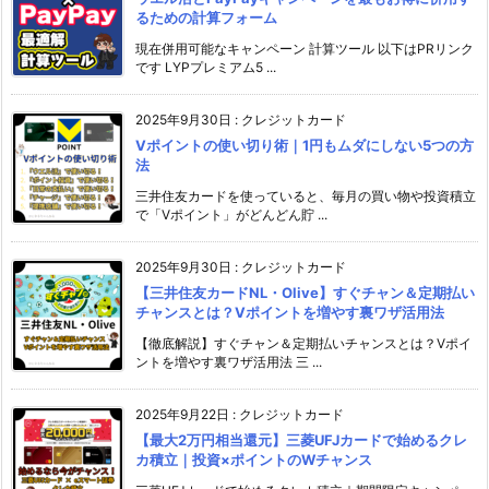
るための計算フォーム
現在併用可能なキャンペーン 計算ツール 以下はPRリンク
です LYPプレミアム5 ...
2025年9月30日
:
クレジットカード
Vポイントの使い切り術｜1円もムダにしない5つの方
法
三井住友カードを使っていると、毎月の買い物や投資積立
で「Vポイント」がどんどん貯 ...
2025年9月30日
:
クレジットカード
【三井住友カードNL・Olive】すぐチャン＆定期払い
チャンスとは？Vポイントを増やす裏ワザ活用法
【徹底解説】すぐチャン＆定期払いチャンスとは？Vポイ
ントを増やす裏ワザ活用法 三 ...
2025年9月22日
:
クレジットカード
【最大2万円相当還元】三菱UFJカードで始めるクレ
カ積立｜投資×ポイントのWチャンス