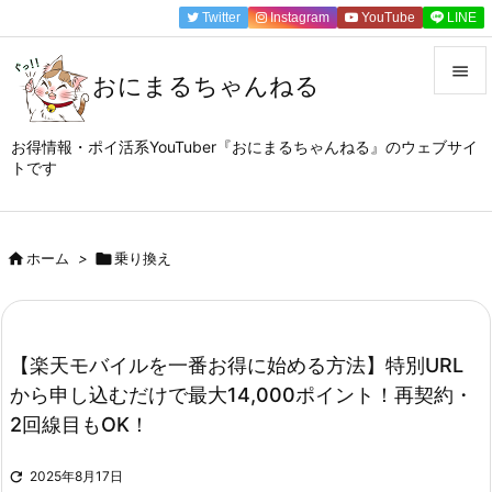
Twitter
Instagram
YouTube
LINE

おにまるちゃんねる

メニュ
お得情報・ポイ活系YouTuber『おにまるちゃんねる』のウェブサイ
トです

サイド

前へ

ホーム
>

乗り換え

次へ

【楽天モバイルを一番お得に始める方法】特別URL
検索
から申し込むだけで最大14,000ポイント！再契約・
2回線目もOK！

2025年8月17日