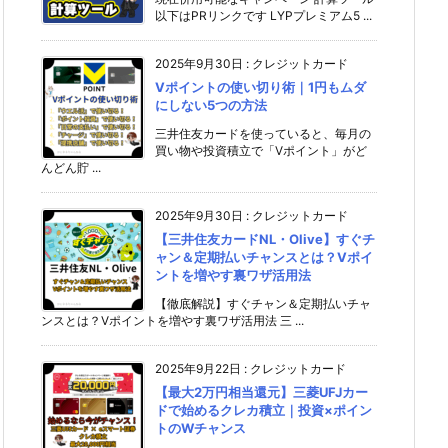
以下はPRリンクです LYPプレミアム5 ...
2025年9月30日
:
クレジットカード
Vポイントの使い切り術｜1円もムダ
にしない5つの方法
三井住友カードを使っていると、毎月の
買い物や投資積立で「Vポイント」がど
んどん貯 ...
2025年9月30日
:
クレジットカード
【三井住友カードNL・Olive】すぐチ
ャン＆定期払いチャンスとは？Vポイ
ントを増やす裏ワザ活用法
【徹底解説】すぐチャン＆定期払いチャ
ンスとは？Vポイントを増やす裏ワザ活用法 三 ...
2025年9月22日
:
クレジットカード
【最大2万円相当還元】三菱UFJカー
ドで始めるクレカ積立｜投資×ポイン
トのWチャンス