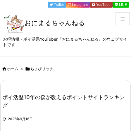
Twitter
Instagram
YouTube
LINE

おにまるちゃんねる

メニュ
お得情報・ポイ活系YouTuber『おにまるちゃんねる』のウェブサイ
トです

サイド

前へ

ホーム
>

ちょびリッチ

次へ

ポイ活歴10年の僕が教えるポイントサイトランキン
検索
グ

2025年9月16日